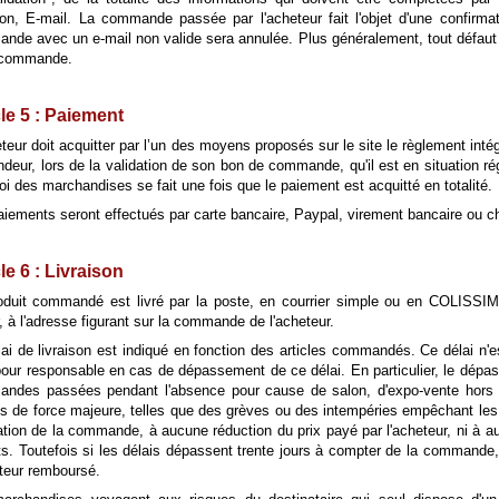
ison, E-mail. La commande passée par l'acheteur fait l'objet d'une confirma
nde avec un e-mail non valide sera annulée. Plus généralement, tout défaut 
 commande.
cle 5 : Paiement
teur doit acquitter par l’un des moyens proposés sur le site le règlement int
deur, lors de la validation de son bon de commande, qu'il est en situation rég
i des marchandises se fait une fois que le paiement est acquitté en totalité.
aiements seront effectués par carte bancaire, Paypal, virement bancaire ou c
le 6 : Livraison
oduit commandé est livré par la poste, en courrier simple ou en COLISSIMO
, à l'adresse figurant sur la commande de l'acheteur.
ai de livraison est indiqué en fonction des articles commandés. Ce délai n'est
pour responsable en cas de dépassement de ce délai. En particulier, le dépa
ndes passées pendant l'absence pour cause de salon, d'expo-vente hors 
ns de force majeure, telles que des grèves ou des intempéries empêchant les 
ation de la commande, à aucune réduction du prix payé par l'acheteur, ni à 
ts. Toutefois si les délais dépassent trente jours à compter de la commande, l
eteur remboursé.