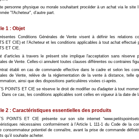
ute personne physique ou morale souhaitant procéder à un achat via le site In
mée "l'Acheteur", d’autre part.
le 1 : Objet
résentes Conditions Générales de Vente visent à définir les relations c
S ET CIE) et l’Acheteur et les conditions applicables à tout achat effectué
TS ET CIE.
at d’articles à travers le présent site implique l'acceptation sans réserve
les de Vente. Celles-ci annulent toutes clauses différentes ou contraires fig
ntrat établi en cas de commande effective dans le cadre et selon les cond
ales de Vente, relève de la réglementation de la vente à distance, telle 
mmation, ainsi que des dispositions particulières visées ci-après.
S POINTS ET CIE se réserve le droit de modifier ou d'adapter à tout momen
 Dans ce cas, les conditions applicables sont celles en vigueur à la date de
cle 2 : Caractéristiques essentielles des produits
S POINTS ET CIE présente sur son site internet “www.petitspointsetci
téristiques nécessaires conformément à l’Article L 111-1 du Code de la cons
le consommateur potentiel de connaître, avant la prise de commande définitiv
ts qu’il souhaite acheter.