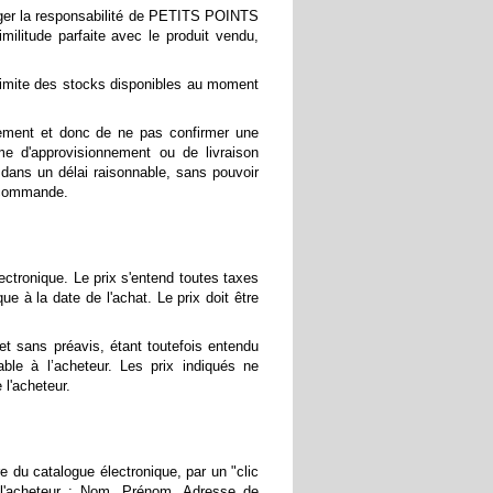
ager la responsabilité de PETITS POINTS
litude parfaite avec le produit vendu,
imite des stocks disponibles au moment
ement et donc de ne pas confirmer une
e d'approvisionnement ou de livraison
dans un délai raisonnable, sans pouvoir
e commande.
ectronique. Le prix s'entend toutes taxes
ue à la date de l'achat. Le prix doit être
 sans préavis, étant toutefois entendu
ble à l’acheteur. Les prix indiqués ne
 l'acheteur.
re du catalogue électronique, par un "clic
r l'acheteur : Nom, Prénom, Adresse de