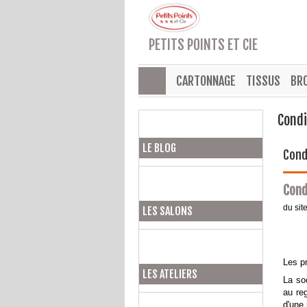
PETITS POINTS ET CIE
CARTONNAGE
TISSUS
BR
Condi
LE BLOG
Cond
Cond
du sit
LES SALONS
Les p
LES ATELIERS
La so
au re
d'une 