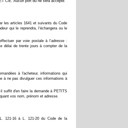
T CIE. Aucun port dû ne sera accepté.
par les articles 1641 et suivants du Code
deur qui le reprendra, l’échangera ou le
fectuer par voie postale à l’adresse :
délai de trente jours à compter de la
mandées à l'acheteur, informations qui
e à ne pas divulguer ces informations à
 il suffit d'en faire la demande à PETITS
diquant vos nom, prénom et adresse.
s L. 121-16 à L. 121-20 du Code de la