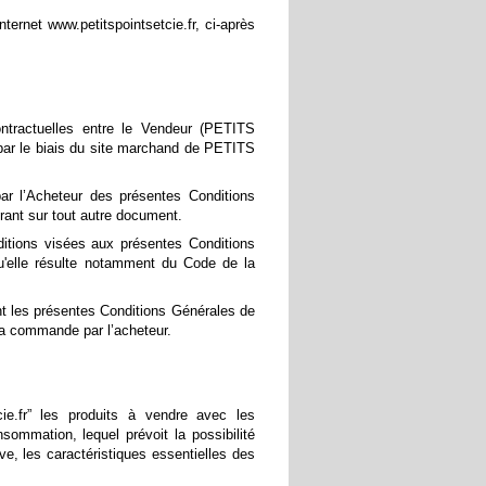
ternet www.petitspointsetcie.fr, ci-après
ontractuelles entre le Vendeur (PETITS
 par le biais du site marchand de PETITS
 par l’Acheteur des présentes Conditions
urant sur tout autre document.
itions visées aux présentes Conditions
qu'elle résulte notamment du Code de la
t les présentes Conditions Générales de
 la commande par l’acheteur.
e.fr” les produits à vendre avec les
ommation, lequel prévoit la possibilité
e, les caractéristiques essentielles des