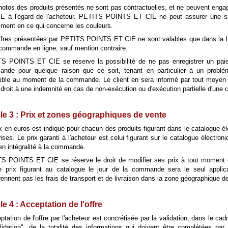
hotos des produits présentés ne sont pas contractuelles, et ne peuvent eng
E à l'égard de l'acheteur. PETITS POINTS ET CIE ne peut assurer une simi
ment en ce qui concerne les couleurs.
ffres présentées par PETITS POINTS ET CIE ne sont valables que dans la l
 commande en ligne, sauf mention contraire.
S POINTS ET CIE se réserve la possibilité de ne pas enregistrer un pai
nde pour quelque raison que ce soit, tenant en particulier à un problèm
sible au moment de la commande. Le client en sera informé par tout moyen 
r droit à une indemnité en cas de non-exécution ou d'exécution partielle d'un
cle 3 : Prix et zones géographiques de vente
x en euros est indiqué pour chacun des produits figurant dans le catalogue él
ses. Le prix garanti à l'acheteur est celui figurant sur le catalogue électroniq
en intégralité à la commande.
S POINTS ET CIE se réserve le droit de modifier ses prix à tout moment et
e prix figurant au catalogue le jour de la commande sera le seul applica
nnent pas les frais de transport et de livraison dans la zone géographique de
le 4 : Acceptation de l'offre
ptation de l'offre par l'acheteur est concrétisée par la validation, dans le cad
lidation", de la totalité des informations qui doivent être complétées pa