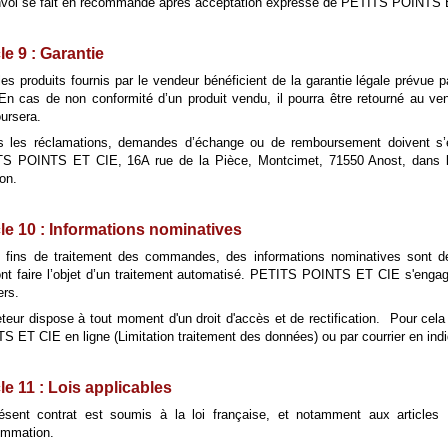
nvoi se fait en recommandé après acceptation expresse de PETITS POINTS E
le 9 : Garantie
les produits fournis par le vendeur bénéficient de la garantie légale prévue 
. En cas de non conformité d’un produit vendu, il pourra être retourné au ven
ursera.
s les réclamations, demandes d’échange ou de remboursement doivent s’ef
S POINTS ET CIE, 16A rue de la Pièce, Montcimet, 71550 Anost, dans le 
son.
cle 10 : Informations nominatives
 fins de traitement des commandes, des informations nominatives sont de
ont faire l’objet d’un traitement automatisé. PETITS POINTS ET CIE s'engag
ers.
eteur dispose à tout moment d'un droit d'accès et de rectification. Pour cela
S ET CIE en ligne (Limitation traitement des données) ou par courrier en in
cle 11 : Lois applicables
ésent contrat est soumis à la loi française, et notamment aux article
mmation.