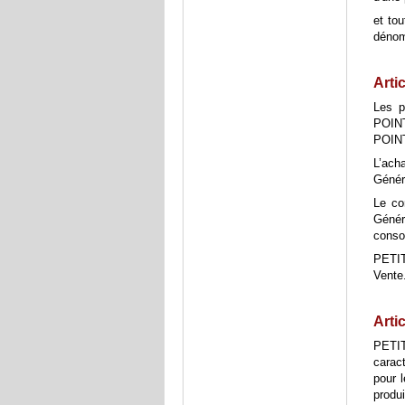
et to
dénom
Artic
Les p
POINT
POIN
L’ach
Généra
Le co
Génér
conso
PETIT
Vente.
Arti
PETIT
carac
pour 
produi