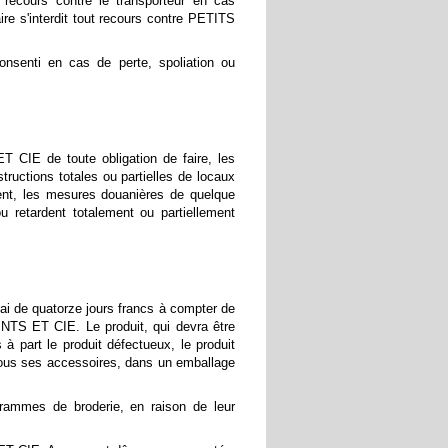
recours contre le transporteur en cas
ire s'interdit tout recours contre PETITS
nsenti en cas de perte, spoliation ou
CIE de toute obligation de faire, les
tructions totales ou partielles de locaux
ement, les mesures douanières de quelque
u retardent totalement ou partiellement
lai de quatorze jours francs à compter de
INTS ET CIE. Le produit, qui devra être
 part le produit défectueux, le produit
 tous ses accessoires, dans un emballage
grammes de broderie, en raison de leur