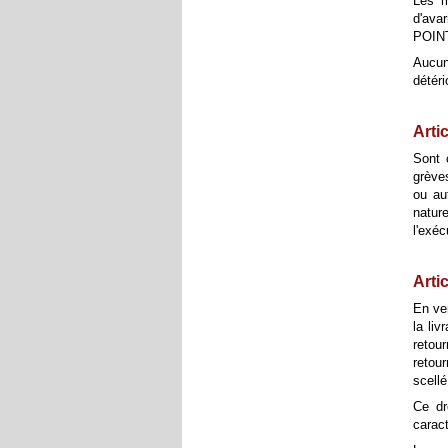
Les m
d'ava
POIN
Aucun
détéri
Arti
Sont 
grèves
ou au
natur
l'exé
Artic
En ve
la li
retou
retou
scellé
Ce dr
caract