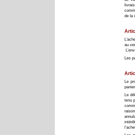
livra
comma
de la
Arti
L'ache
au ven
L’envo
Les p
Artic
Le pr
panier
Le dél
tenu 
comma
raiso
annul
intérê
l’ach