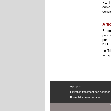
PETIT
copie
consi
Arti
En cas
pour 
par l
l'obli
Le Tr
accep
A propos
Limitation traitement des données
Formulaire de rétractation
©