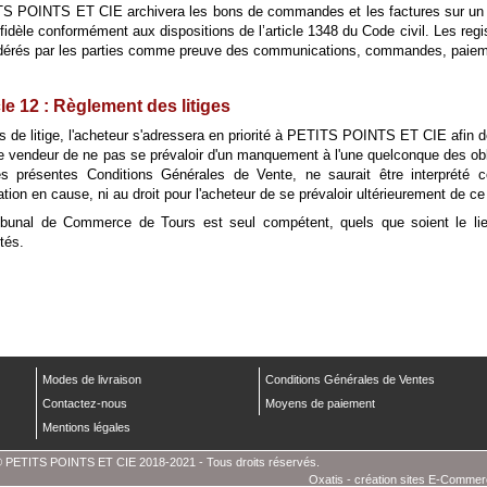
S POINTS ET CIE archivera les bons de commandes et les factures sur un su
 fidèle conformément aux dispositions de l’article 1348 du Code civil. Les 
dérés par les parties comme preuve des communications, commandes, paiement
cle 12 : Règlement des litiges
 de litige, l'acheteur s'adressera en priorité à PETITS POINTS ET CIE afin de
le vendeur de ne pas se prévaloir d'un manquement à l'une quelconque des obli
es présentes Conditions Générales de Vente, ne saurait être interprété 
gation en cause, ni au droit pour l'acheteur de se prévaloir ultérieurement de
ibunal de Commerce de Tours est seul compétent, quels que soient le lie
tés.
Modes de livraison
Conditions Générales de Ventes
Contactez-nous
Moyens de paiement
Mentions légales
 PETITS POINTS ET CIE 2018-2021 - Tous droits réservés.
Oxatis - création sites E-Comme