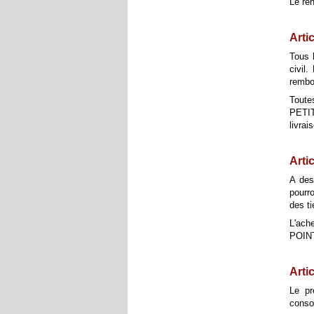
Le re
Artic
Tous 
civil
rembo
Toute
PETIT
livrai
Arti
A des
pourr
des ti
L'ach
POINT
Arti
Le pr
conso