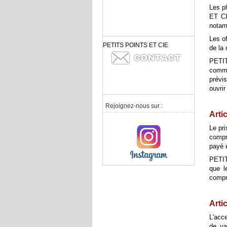
Les p
ET CI
notam
Les o
PETITS POINTS ET CIE
de la
PETIT
comma
prévi
ouvri
Rejoignez-nous sur :
Arti
Le pri
compri
payé 
PETIT
que l
compre
Artic
L'acce
de va