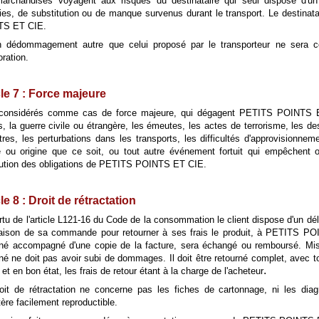
archandises voyagent aux risques du destinataire qui seul dispose d'un 
ries, de substitution ou de manque survenus durant le transport. Le destinata
TS ET CIE.
 dédommagement autre que celui proposé par le transporteur ne sera co
oration.
cle 7 : Force majeure
considérés comme cas de force majeure, qui dégagent PETITS POINTS ET 
, la guerre civile ou étrangère, les émeutes, les actes de terrorisme, les des
tres, les perturbations dans les transports, les difficultés d'approvisionn
e ou origine que ce soit, ou tout autre événement fortuit qui empêchent o
cution des obligations de PETITS POINTS ET CIE.
le 8 : Droit de rétractation
rtu de l'article L121-16 du Code de la consommation le client dispose d'un dé
vraison de sa commande pour retourner à ses frais le produit, à PETITS PO
rné accompagné d'une copie de la facture, sera échangé ou remboursé. Mis à
rné ne doit pas avoir subi de dommages. Il doit être retourné complet, avec
.
 et en bon état, les frais de retour étant à la charge de l'acheteur
oit de rétractation ne concerne pas les fiches de cartonnage, ni les dia
ère facilement reproductible.